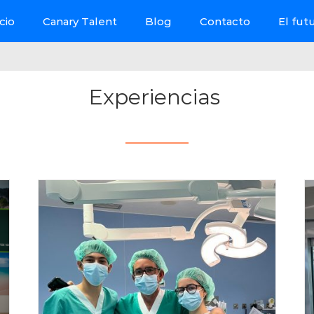
icio
Canary Talent
Blog
Contacto
El fut
Experiencias