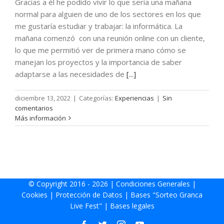
Gracias a él he podido vivir lo que sería una mañana
normal para alguien de uno de los sectores en los que
me gustaría estudiar y trabajar: la informática. La
mañana comenzó con una reunión online con un cliente,
lo que me permitió ver de primera mano cómo se
manejan los proyectos y la importancia de saber
adaptarse a las necesidades de
[...]
diciembre 13, 2022
|
Categorías:
Experiencias
|
Sin
comentarios
Más información
© Copyright 2016 -
2026 |
Condiciones Generales
|
Cookies
|
Protección de Datos
|
Bases "Sorteo Granca
Live Fest"
|
Bases legales