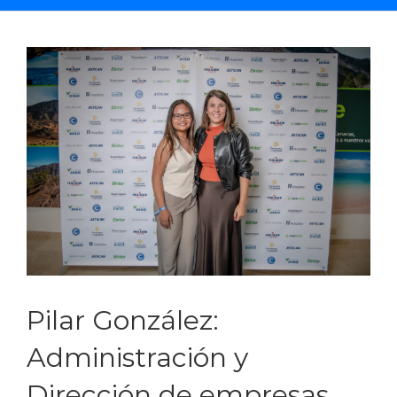
Saltar
al
contenido
Pilar González:
Administración y
Dirección de empresas